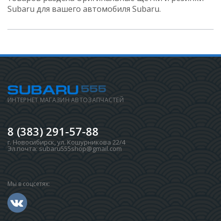
Subaru для вашего автомобиля Subaru.
ИНТЕРНЕТ МАГАЗИН АВТОЗАПЧАСТЕЙ
8 (383) 291-57-88
г. Новосибирск
,
ул. Кошурникова 22/4
Эл.почта:
subaru555shop@gmail.com
Мы в соцсетях: