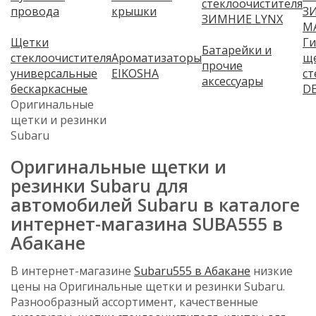
стеклоочистителя
провода
крышки
З
ЗИМНИЕ LYNX
M
Щетки
Г
Батарейки и
стеклоочистителя
Ароматизаторы
щ
прочие
универсальные
EIKOSHA
ст
аксессуары
бескаркасные
D
Оригинальные
щетки и резинки
Subaru
Оригинальные щетки и
резинки Subaru для
автомобилей Subaru в каталоге
интернет-магазина SUBA555 в
Абакане
В интернет-магазине
Subaru555 в Абакане
низкие
цены на Оригинальные щетки и резинки Subaru.
Разнообразный ассортимент, качественные