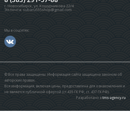
г. Новосибирск
,
ул. Кошурникова 22/4
Эл.почта:
subaru555shop@gmail.com
Мы в соцсетях:
© Все права защищены. Информация сайта защищена законом об
авторских правах.
Вся информация, включая цены, предоставлена для ознакомления и
не является публичной офертой (ст.435 ГК РФ, cт. 437 ГК РФ).
Разработано в
tms-agency.ru