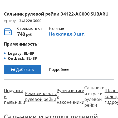
Сальник рулевой рейки 34122-AG000 SUBARU
Артикул:
34122AG000
Стоимость от:
Наличие
740
На складе 3 шт.
руб
Применимость:
Legacy
: BL-BP
Outback
: BL-BP
Добавить
Подробнее
Сальники
Подушки
Рулевые тяги
Шланг
Ремкомплекты
и втулки
и
и
кольц
рулевой рейки
рулевой
пыльники
наконечники
гидро
рейки
Сальники и втулки рулевой