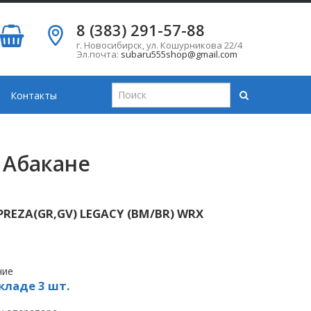
8 (383) 291-57-88
г. Новосибирск
,
ул. Кошурникова 22/4
Эл.почта:
subaru555shop@gmail.com
Контакты
 Абакане
REZA(GR,GV) LEGACY (BM/BR) WRX
чие
кладе 3 шт.