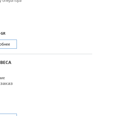
 у оператора
-GR
обнее
IBECA
чие
 заказ