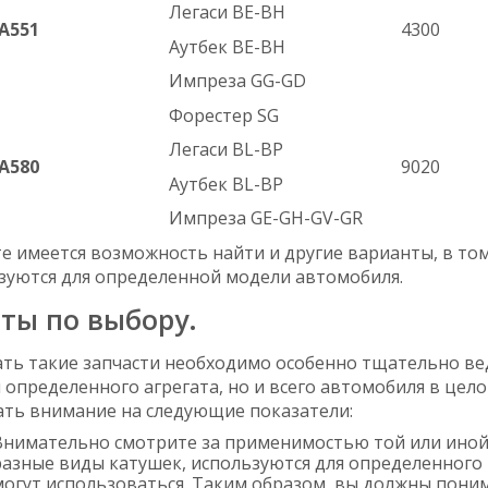
Легаси BE-BH
A551
4300
Аутбек BE-BH
Импреза GG-GD
Форестер SG
Легаси BL-BP
A580
9020
Аутбек BL-BP
Импреза GE-GH-GV-GR
те имеется возможность найти и другие варианты, в том
зуются для определенной модели автомобиля.
ты по выбору.
ть такие запчасти необходимо особенно тщательно вед
 определенного агрегата, но и всего автомобиля в цел
ть внимание на следующие показатели:
Внимательно смотрите за применимостью той или иной 
разные виды катушек, используются для определенного 
могут использоваться. Таким образом, вы должны поним