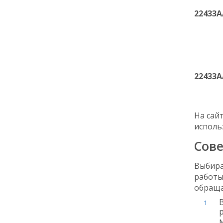
22433A
22433A
На сай
исполь
Сове
Выбира
работы
обраща