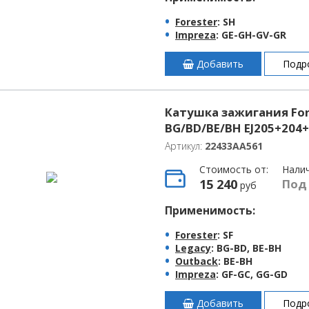
Forester
: SH
Impreza
: GE-GH-GV-GR
Добавить
Подр
Катушка зажигания Fore
BG/BD/BE/BH EJ205+204
Артикул:
22433AA561
Стоимость от:
Нали
15 240
Под
руб
Применимость:
Forester
: SF
Legacy
: BG-BD, BE-BH
Outback
: BE-BH
Impreza
: GF-GC, GG-GD
Добавить
Подр