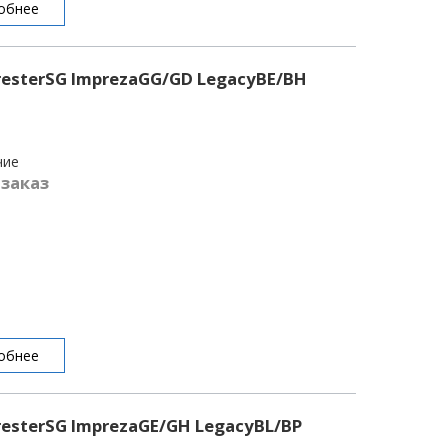
обнее
esterSG ImprezaGG/GD LegacyBE/BH
чие
 заказ
обнее
esterSG ImprezaGE/GH LegacyBL/BP