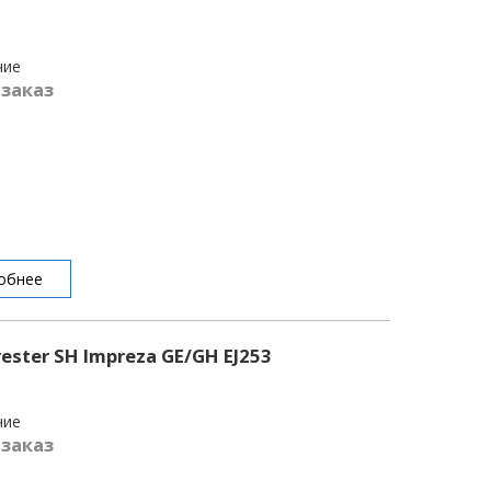
чие
 заказ
обнее
ster SH Impreza GE/GH EJ253
чие
 заказ