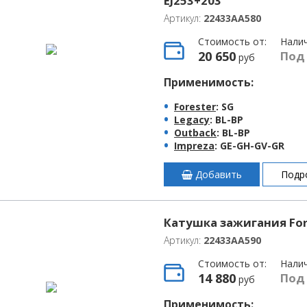
EJ253+203
Артикул:
22433AA580
Стоимость от:
Нали
20 650
Под
руб
Применимость:
Forester
: SG
Legacy
: BL-BP
Outback
: BL-BP
Impreza
: GE-GH-GV-GR
Добавить
Подр
Катушка зажигания Fore
Артикул:
22433AA590
Стоимость от:
Нали
14 880
Под
руб
Применимость: