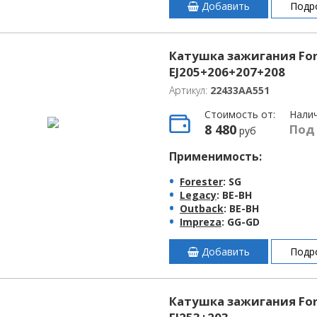
Добавить
Подр
Катушка зажигания For
EJ205+206+207+208
Артикул:
22433AA551
Стоимость от:
Нали
8 480
Под
руб
Применимость:
Forester
: SG
Legacy
: BE-BH
Outback
: BE-BH
Impreza
: GG-GD
Добавить
Подр
Катушка зажигания For