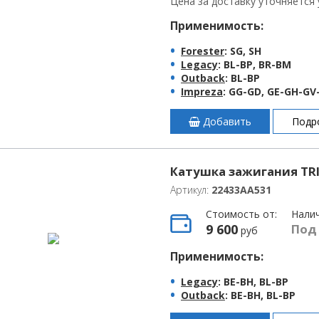
Цена за доставку уточняется
Применимость:
Forester
: SG, SH
Legacy
: BL-BP, BR-BM
Outback
: BL-BP
Impreza
: GG-GD, GE-GH-GV
Добавить
Подр
Катушка зажигания TR
Артикул:
22433AA531
Стоимость от:
Нали
9 600
Под
руб
Применимость:
Legacy
: BE-BH, BL-BP
Outback
: BE-BH, BL-BP