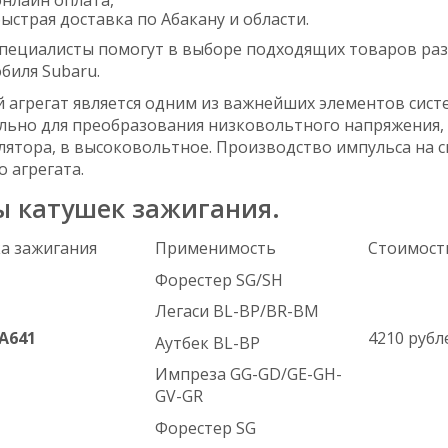
ыстрая доставка по Абакану и области.
пециалисты помогут в выборе подходящих товаров раз
биля Subaru.
 агрегат является одним из важнейших элементов сист
льно для преобразования низковольтного напряжения, 
лятора, в высоковольтное. Производство импульса на с
 агрегата.
ы катушек зажигания.
а зажигания
Применимость
Стоимост
Форестер SG/SH
Легаси BL-BP/BR-BM
A641
4210 рубл
Аутбек BL-BP
Импреза GG-GD/GE-GH-
GV-GR
Форестер SG