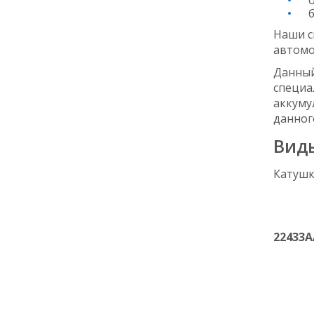
б
Наши с
автомо
Данный
специа
аккуму
данного
Вид
Катушк
22433A