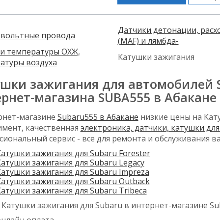
Датчики детонации, расх
вольтные провода
(MAF) и лямбда-
и температуры ОХЖ,
Катушки зажигания
атуры воздуха
шки зажигания для автомобилей S
рнет-магазина SUBA555 в Абакане
рнет-магазине
Subaru555 в Абакане
низкие цены на Кат
имент, качественная
электроника, датчики, катушки для
сиональный сервис - все для ремонта и обслуживания в
атушки зажигания для Subaru Forester
Катушки зажигания для Subaru Legacy
Катушки зажигания для Subaru Impreza
Катушки зажигания для Subaru Outback
Катушки зажигания для Subaru Tribeca
 Катушки зажигания для Subaru в интернет-магазине Sub
онлайн оплата,