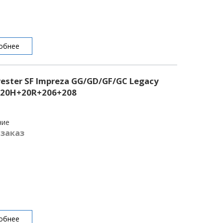
обнее
ster SF Impreza GG/GD/GF/GC Legacy
+20H+20R+206+208
чие
 заказ
обнее