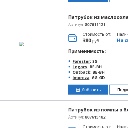
Патрубок из маслоохла
Артикул:
807611121
Стоимость от:
Нали
380
На с
руб
Применимость:
Forester
: SG
Legacy
: BE-BH
Outback
: BE-BH
Impreza
: GG-GD
Добавить
Подр
Патрубок из помпы в бл
Артикул:
807615182
Стоимость от:
Нали