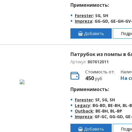
Применимость:
Forester
: SG, SH
Impreza
: GG-GD, GE-GH-GV
Добавить
Подр
Патрубок из помпы в б
Артикул:
807612011
Стоимость от:
Нали
450
На с
руб
Применимость:
Forester
: SF, SG, SH
Legacy
: BG-BD, BE-BH, BL-
Outback
: BE-BH, BL-BP
Impreza
: GF-GC, GG-GD, G
Добавить
Подр