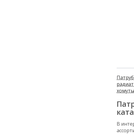
Патруб
радиат
хомут
Патр
ката
В инте
ассорт