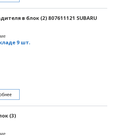
дителя в блок (2) 807611121 SUBARU
чие
кладе 9 шт.
обнее
ок (3)
чие