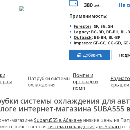
380
На с
руб
Применимость:
Forester
: SF, SG, SH
Legacy
: BG-BD, BE-BH, BL-
Outback
: BE-BH, BL-BP
Impreza
: GF-GC, GG-GD, G
Добавить
Подр
ки
Помпы и
Патрубки системы
Радиато
ора и
прокладки
охлаждения
крышки 
ы
помп
убки системы охлаждения для авт
логе интернет-магазина SUBA555 
рнет-магазине
Subaru555 в Абакане
низкие цены на Пат
имент, качественная
система охлаждения для Subaru
от 