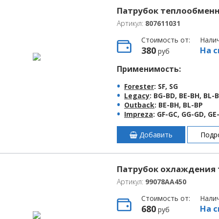
Патрубок теплообменн
Артикул:
807611031
Стоимость от:
Нали
380
На с
руб
Применимость:
Forester
: SF, SG
Legacy
: BG-BD, BE-BH, BL-
Outback
: BE-BH, BL-BP
Impreza
: GF-GC, GG-GD, G
Добавить
Подр
Патрубок охлаждения 
Артикул:
99078AA450
Стоимость от:
Нали
680
На с
руб