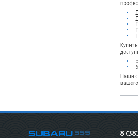
профес
Купить
доступ
б
Наши с
вашего
8 (38