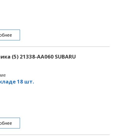
обнее
ка (5) 21338-AA060 SUBARU
чие
кладе 18 шт.
обнее