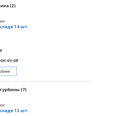
ика (2)
чие
кладе 14 шт.
BP
E-GH-GV-GR
обнее
турбины (7)
чие
кладе 13 шт.