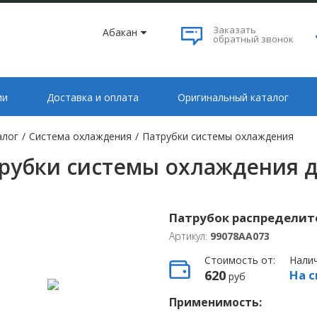
Заказать
Абакан
обратный звонок
ии
Доставка и оплата
Оригинальный каталог
алог
/
Система охлаждения
/
Патрубки системы охлаждения
рубки системы охлаждения д
Патрубок распределите
Артикул:
99078AA073
Стоимость от:
Нали
620
На с
руб
Применимость: