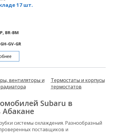
кладе 17 шт.
BP, BR-BM
E-GH-GV-GR
обнее
ры, вентиляторы и
Термостаты и корпусы
радиатора
термостатов
омобилей Subaru в
в Абакане
рубки системы охлаждения. Разнообразный
проверенных поставщиков и