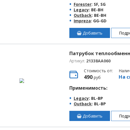
Forester
: SF, SG
Legacy
: BE-BH
Outback
: BE-BH
Impreza
: GG-GD
Добавить
Подр
Патрубок теплообменни
Артикул:
21338AA060
Стоимость от:
Нали
490
На с
руб
Применимость:
Legacy
: BL-BP
Outback
: BL-BP
Добавить
Подр