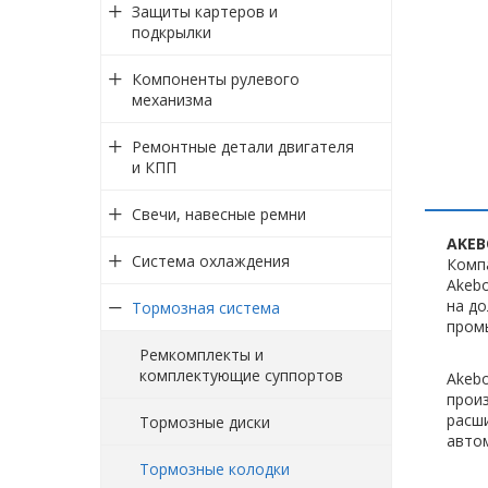
Защиты картеров и
подкрылки
Компоненты рулевого
механизма
Ремонтные детали двигателя
и КПП
Свечи, навесные ремни
AKE
Система охлаждения
Комп
Akebo
на д
Тормозная система
промы
Ремкомплекты и
комплектующие суппортов
Akebo
произ
расши
Тормозные диски
авто
Тормозные колодки