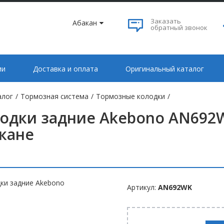
Заказать
Абакан
обратный звонок
ии
Доставка и оплата
Оригинальный каталог
алог
/
Тормозная система
/
Тормозные колодки
/
одки задние Akebono AN692W
кане
Артикул:
AN692WK