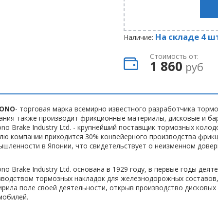
На складе 4 ш
Наличие:
Стоимость от:
1 860
руб
BONO
- торговая марка всемирно известного разработчика торм
ания также производит фрикционные материалы, дисковые и ба
no Brake Industry Ltd. - крупнейший поставщик тормозных коло
олю компании приходится 30% конвейерного производства фрик
шленности в Японии, что свидетельствует о неизменном довери
no Brake Industry Ltd. основана в 1929 году, в первые годы де
водством тормозных накладок для железнодорожных составов, 
рила поле своей деятельности, открыв производство дисковых
мобилей.