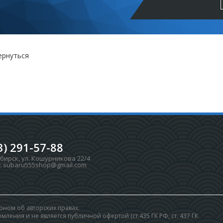
ернуться
3) 291-57-88
ибирск
,
ул. Кошурникова 22/4
:
subaru555shop@gmail.com
ном об авторских правах.
ления и не является публичной офертой (ст.435 ГК РФ, cт. 437 ГК