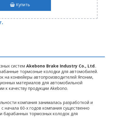
Купить
т.
озных систем
Akebono Brake Industry Co., Ltd
..
рабанные тормозные колодки для автомобилей.
док на конвейеры автопроизводителей Японии,
ционных материалов для автомобильной
и к качеству продукции Akebono.
ятельности компания занималась разработкой и
с начала 60-х годов компания существенно
 и барабанных тормозных колодок для