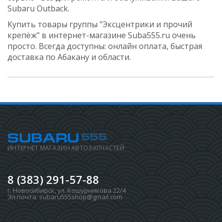
Subaru Outback.
Купить товары группы "Эксцентрики и прочий
крепёж" в интернет-магазине Suba555.ru очень
просто. Всегда доступны: онлайн оплата, быстрая
доставка по Абакану и области.
ИНТЕРНЕТ МАГАЗИН АВТОЗАПЧАСТЕЙ
8 (383) 291-57-88
г. Новосибирск
,
ул. Кошурникова 22/4
Эл.почта:
subaru555shop@gmail.com