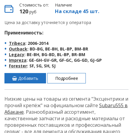
Стоимость от:
Наличие
120
На складе 45 шт.
руб
Цена за доставку уточняется у оператора
Применимость:
Tribeca
: 2006-2014
Outback
: BD-BG, BE-BH, BL-BP, BM-BR
Legacy
: BE-BH, BG-BD, BL-BP, BR-BM
Impreza
: GE-GH-GV-GR, GF-GC, GG-GD, GJ-GP
Forester
: SF, SG, SH, SJ
Добавить
Подробнее
Низкие цены на товары из сегмента "Эксцентрики и
прочий крепёж" на официальном сайте
Subaru555 в
Абакане
. Разнообразный ассортимент,
качественные запчасти и расходные материалы от
проверенных поставщиков и профессиональный
сервис - все для ремонта и обслуживания вашего