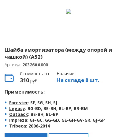
Шайба амортизатора (между опорой и
чашкой) (A52)
Артикул:
20326AA000
Стоимость от:
Наличие
310
На складе 8 шт.
руб
Применимость:
Forester
: SF, SG, SH, SJ
Legacy
: BG-BD, BE-BH, BL-BP, BR-BM
Outback
: BE-BH, BL-BP
Impreza
: GF-GC, GG-GD, GE-GH-GV-GR, GJ-GP
Tribeca
: 2006-2014